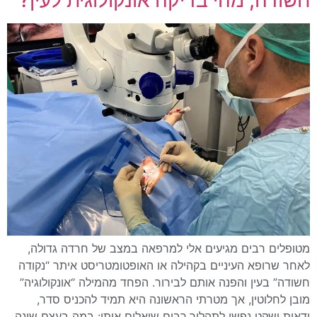
חשודה, מהי בדיקה אונקולוגית לעין?
מטופלים רבים מגיעים אלי למרפאה במצב של חרדה גדולה,
לאחר שרופא העיניים בקהילה או האופטומטריסט איתר “נקודה
חשודה” בעין והפנה אותם לבירור. הפחד מהמילה “אונקולוגיה”
מובן לחלוטין, אך מטרתי הראשונה היא תמיד להכניס סדר,
ודאות ושקט נפשי לתהליך.רבים שואלים אותי: במה בעצם שונה