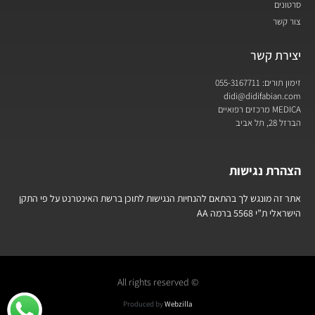
סרטונים
צור קשר
יצירת קשר
זימון תורים: 055-3167711
didi@didifabian.com
MEDICA מרכזים רפואיים
הברזל 28, תל אביב
הצהרת נגישות
אתר זה מונגש לך בהתאם להנחיות הנגישות לתוכן ברשת האינטרנט על פי התקן
הישראלי ת”י 5568 ברמה AA
© All rights reserved
Produced by
Webzilla