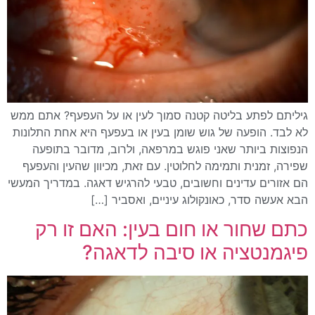
גיליתם לפתע בליטה קטנה סמוך לעין או על העפעף? אתם ממש
לא לבד. הופעה של גוש שומן בעין או בעפעף היא אחת התלונות
הנפוצות ביותר שאני פוגש במרפאה, ולרוב, מדובר בתופעה
שפירה, זמנית ותמימה לחלוטין. עם זאת, מכיוון שהעין והעפעף
הם אזורים עדינים וחשובים, טבעי להרגיש דאגה. במדריך המעשי
הבא אעשה סדר, כאונקולוג עיניים, ואסביר […]
כתם שחור או חום בעין: האם זו רק
פיגמנטציה או סיבה לדאגה?