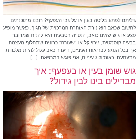
גיליתם לפתע בליטה בעין או על גבי העפעף? רובנו מתוכנתים
לחשוב שכאב הוא נורת האזהרה המרכזית של הגוף. כאשר מופיע
פצע או גוש שאינו כואב, הנטייה הטבעית היא להניח שמדובר
בבעיה קוסמטית, גירוי קל או “שעורה” כרונית שתחלוף מעצמה.
אך בכל הנוגע לבריאות העיניים, היעדר כאב עלול להיות מלכודת
מתעתעת. כאונקולוג עיניים, אני פוגש במרפאתי […]
גוש שומן בעין או בעפעף: איך
מבדילים בינו לבין גידול?