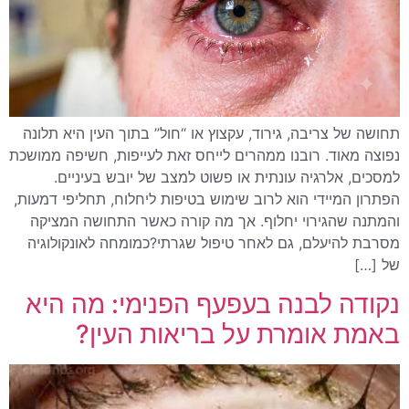
תחושה של צריבה, גירוד, עקצוץ או “חול” בתוך העין היא תלונה
נפוצה מאוד. רובנו ממהרים לייחס זאת לעייפות, חשיפה ממושכת
למסכים, אלרגיה עונתית או פשוט למצב של יובש בעיניים.
הפתרון המיידי הוא לרוב שימוש בטיפות ליחלוח, תחליפי דמעות,
והמתנה שהגירוי יחלוף. אך מה קורה כאשר התחושה המציקה
מסרבת להיעלם, גם לאחר טיפול שגרתי?כמומחה לאונקולוגיה
של […]
נקודה לבנה בעפעף הפנימי: מה היא
באמת אומרת על בריאות העין?