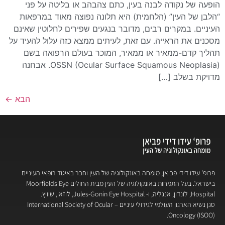
הופעה של נקודה לבנה בעין, כתם צהבהב או בליטה על פני
“הלבן של העין” (הלחמית) היא תלונה נפוצה מאוד במרפאות
העיניים. במקרים רבים, מדובר בנגעים שפירים לחלוטין שאינם
מסכנים את הראייה. עם זאת, לעיתים ממצא כזה עלול להעיד על
תהליך קדם-ממאיר או ממאיר, המוכר בעולם הרפואה בשם
OSSN (Ocular Surface Squamous Neoplasia). אבחנה
מדויקת בשלב […]
הבא
←
פרופ’ עידו דידי פביאן, מומחה באונקולוגיה של העין וחבר באיגוד רופאי העיניים
בישראל. בעל התמחות באונקולוגיה של העין מבית החולים Moorfields Eye
Hospital, לונדון, אנגליה, ו- Jules-Gonin Eye Hospital, לוזאן, שוויץ.
סגן נשיא הארגון העולמי לגידולי עיניים – International Society of Ocular
Oncology (ISOO).