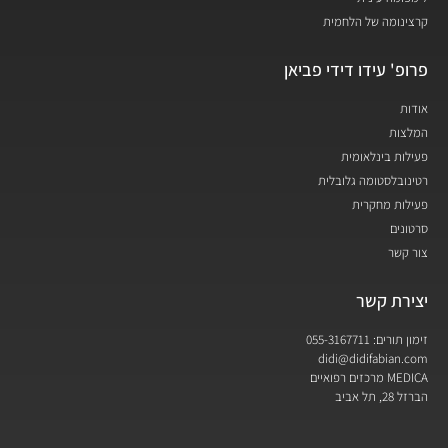
קרצינומה של הלחמית
פרופ' עידו דידי פביאן
אודות
המלצות
פעילות בינלאומית
רטינובלסטומה גלובלית
פעילות מחקרית
סרטונים
צור קשר
יצירת קשר
זימון תורים: 055-3167711
didi@didifabian.com
MEDICA מרכזים רפואיים
הברזל 28, תל אביב