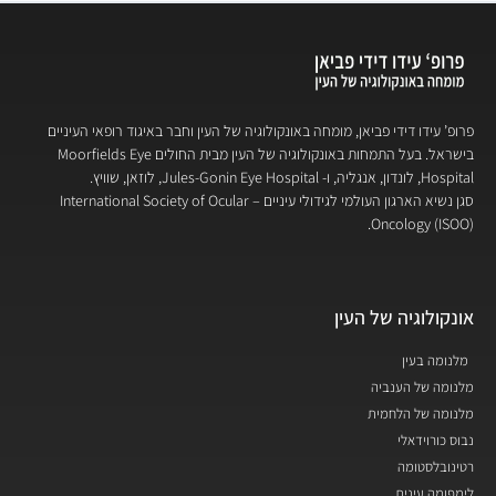
פרופ’ עידו דידי פביאן, מומחה באונקולוגיה של העין וחבר באיגוד רופאי העיניים
בישראל. בעל התמחות באונקולוגיה של העין מבית החולים Moorfields Eye
Hospital, לונדון, אנגליה, ו- Jules-Gonin Eye Hospital, לוזאן, שוויץ.
סגן נשיא הארגון העולמי לגידולי עיניים – International Society of Ocular
Oncology (ISOO).
אונקולוגיה של העין
מלנומה בעין
מלנומה של הענביה
מלנומה של הלחמית
נבוס כורוידאלי
רטינובלסטומה
לימפומה עינית