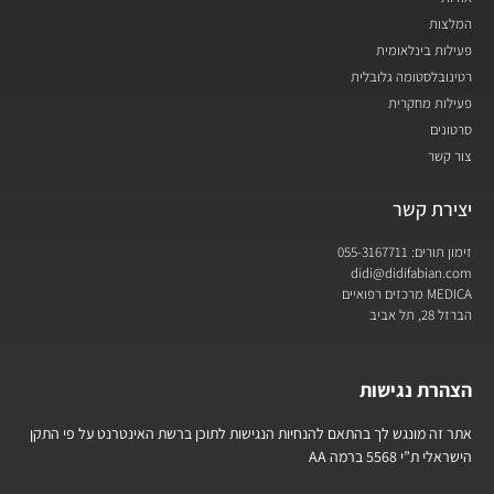
המלצות
פעילות בינלאומית
רטינובלסטומה גלובלית
פעילות מחקרית
סרטונים
צור קשר
יצירת קשר
זימון תורים: 055-3167711
didi@didifabian.com
MEDICA מרכזים רפואיים
הברזל 28, תל אביב
הצהרת נגישות
אתר זה מונגש לך בהתאם להנחיות הנגישות לתוכן ברשת האינטרנט על פי התקן
הישראלי ת”י 5568 ברמה AA