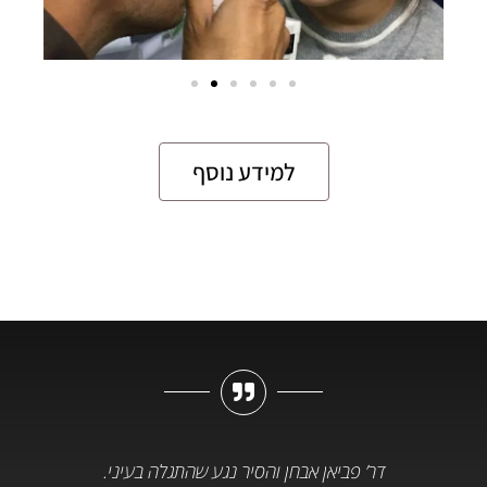
למידע נוסף
דר’ פביאן אבחן והסיר נגע שהתגלה בעיני.