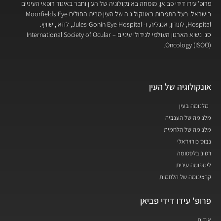
פרופ’ עידו דידי פביאן, מומחה באונקולוגיה של העין וחבר באיגוד רופאי העיניים
בישראל. בעל התמחות באונקולוגיה של העין מבית החולים Moorfields Eye
Hospital, לונדון, אנגליה, ו- Jules-Gonin Eye Hospital, לוזאן, שוויץ.
סגן נשיא הארגון העולמי לגידולי עיניים – International Society of Ocular
Oncology (ISOO).
אונקולוגיה של העין
מלנומה בעין
מלנומה של הענביה
מלנומה של הלחמית
נבוס כורוידאלי
רטינובלסטומה
לימפומה עינית
קרצינומה של הלחמית
פרופ' עידו דידי פביאן
אודות