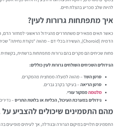
להיות שלב מכריע בהצלת חיים.
איך מתפתחות גרורות לעין?
כאשר תאים ממאירים משתחררים מהגידול הראשוני למחזור הדם, הם 
הדמית (Choroid), העשירה בכלי דם – מהווה “נקודת נחיתה” שכיחה יחסית לתאים אלה.
פחות שכיחים הם מקרים בהם גרורות מתפתחות ברשתית, בקשתית א
הגידולים השכיחים השולחים גרורות לעין כוללים:
סרטן השד
– מהווה למעלה ממחצית מהמקרים.
סרטן הריאה
– בעיקר בקרב גברים.
מלנומה
ממקור עורי
.
גידולים במערכת העיכול, הכליות או בלוטת התריס
– נדירים 
מהם התסמינים שיכולים להצביע על גר
התסמינים תלויים במיקום הגרורה ובגודלה, אך לעיתים מופיעים בהד