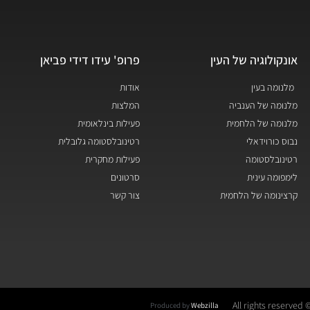
אונקולוגיה של העין
פרופ' עידו דידי פביאן
מלנומה בעין
אודות
מלנומה של הענביה
המלצות
מלנומה של הלחמית
פעילות בינלאומית
נבוס כורוידאלי
רטינובלסטומה גלובלית
רטינובלסטומה
פעילות מחקרית
לימפומה עינית
סרטונים
קרצינומה של הלחמית
צור קשר
© All rights res
Produced by
Webzilla