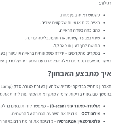
רגילות:
טשטוש ראייה בעין אחת.
ראייה גלית או עיוות של קווים ישרים.
כתם כהה בשדה הראייה.
שינוי בצבע הקשתית או הופעת בליטה עדינה.
תחושת לחץ בעין או כאב קל.
במקרים מתקדמים – ירידה משמעותית בראייה או עיוורון בעי
כאשר מופיעים תסמינים כאלה אצל אדם עם היסטוריה של סרטן, יש 
איך מתבצע האבחון?
האבחון מתחיל בבדיקה יסודית של העין בעזרת מנורת סדק (Slit Lamp) ובדיקת קרקעית העין.
בהמשך מבוצעות בדיקות הדמיה מתקדמות המסייעות לזהות את סוג
אולטרה-סאונד עיני (B-scan)
– מאפשר לזהות נגעים בחלקים
צילום OCT
– מדגים את השפעת הגרורה על הרשתית.
פלואורסצאין אנגיוגרפיה
– מדגימה את זרימת הדם באזור ה