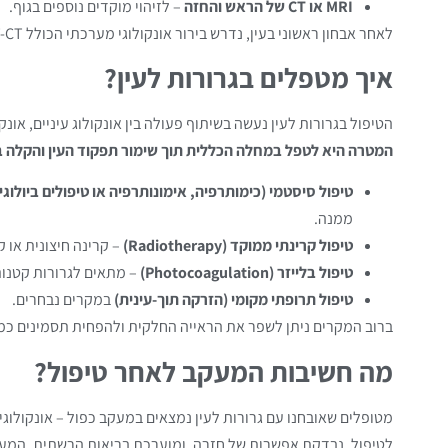
MRI או CT של הראש והחזה
– לזיהוי מוקדים נוספים בגוף.
לאחר אבחון ראשוני בעין, נדרש בירור אונקולוגי מערכתי הכולל PET-CT כדי לאתר את מקור הגידול הראשוני.
איך מטפלים בגרורות לעין?
הטיפול בגרורות לעין נעשה בשיתוף פעולה בין אונקולוג עיניים, אונק
המטרה היא לטפל במחלה הכללית תוך שימור תפקוד העין והקלה ב
טיפול סיסטמי (כימותרפיה, אימונותרפיה או טיפולים ביולוגיי
ממנה.
טיפול קרינתי ממוקד (Radiotherapy)
– קרינה חיצונית או 
טיפול בלייזר (Photocoagulation)
– מתאים לגרורות קטנו
טיפול תרופתי מקומי (הזרקה תוך-עינית)
במקרים נבחרים.
ברוב המקרים ניתן לשפר את הראייה החלקית ולהפחית תסמינים כמו
מה חשיבות המעקב לאחר טיפול?
מטופלים שאובחנו עם גרורות לעין נמצאים במעקב כפול – אונקולוגי