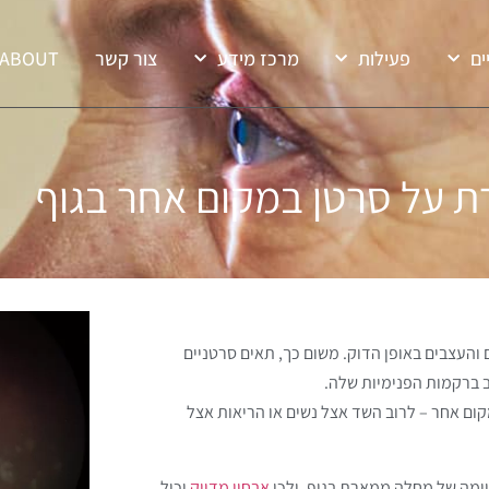
ים
פעילות
מרכז מידע
צור קשר
ABOUT
רת על סרטן במקום אחר בגוף
 והעצבים באופן הדוק. משום כך, תאים סרטניים
ב ברקמות הפנימיות שלה.
קום אחר – לרוב השד אצל נשים או הריאות אצל
יומה של מחלה ממארת בגוף, ולכן
אבחון מדויק
יכול