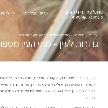
פרופ’ פביאן
גידולי עיני
דף הבית
/
גרורות לעין – מתי העין מספרת על סרטן במקום אחר בגוף
גרורות לעין – מתי העין מספ
העין היא איבר ייחודי בגוף – קטנה, מורכבת, ומחוברת למערכת הדם
ממקומות אחרים בגוף יכולים להגיע אליה דרך מחזור הדם ולהתייש
גרורות לעין אינן גידול ראשוני, אלא התפשטות משנית של מחלה ממ
גברים.
במקרים מסוימים, דווקא הופעת הגרורה בעין היא הסימן הראשון לק