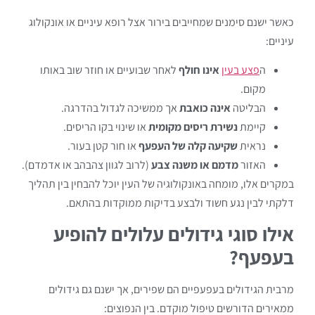
כאשר ישנם סימנים שמחייבים בירור אצל רופא עיניים או אונקולוג
עיניים:
ה
פצע בעין
אינו חולף
לאחר שבועיים או חוזר שוב באותו
מקום.
הבליטה
אינה כואבת
אך ממשיכה לגדול בהדרגה.
קיימת
נשירת ריסים מקומית
או שינוי בקו הריסים.
נראית
שקיעה קלה של העפעף
או חור קטן בעור.
האזור
מדמם או משנה צבע
(לרוב לגוון צהבהב או אדמדם).
במקרים אלו, מומחה באונקולוגיה של העין יוכל להבחין בין תהליך
דלקתי לבין נגע חשוד ולבצע בדיקות ממוקדות בהתאם.
אילו סוגי גידולים עלולים להופיע
בעפעף?
מרבית הגידולים בעפעפיים הם שפירים, אך ישנם גם גידולים
ממאירים הדורשים טיפול מוקדם. בין הנפוצים: