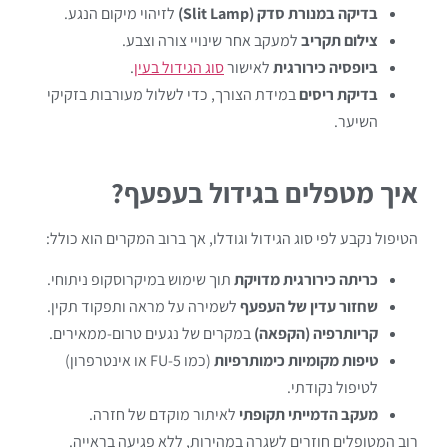
בדיקה במנורת סדק (Slit Lamp)
לזיהוי מיקום הנגע.
צילום תקריב
למעקב אחר שינויי צורה וצבע.
ביופסיה כירורגית
לאישור
סוג הגידול בעין
.
בדיקת ריסים
במידת הצורך, כדי לשלול מעורבות בזקיקי
השיער.
איך מטפלים בגידול בעפעף?
הטיפול נקבע לפי סוג הגידול וגודלו, אך ברוב המקרים הוא כולל:
כריתה כירורגית מדויקת
תוך שימוש במיקרוסקופ ניתוחי.
שחזור עדין של העפעף
לשמירה על מראה ותפקוד תקין.
קריותרפיה (הקפאה)
במקרים של נגעים טרום-ממאירים.
טיפות מקומיות כימותרפיות
(כמו 5-FU או אינטרפרון)
לטיפול נקודתי.
מעקב הדמייתי תקופתי
לאיתור מוקדם של חזרה.
רוב המטופלים חוזרים לשגרה במהירות, ללא פגיעה בראייה.