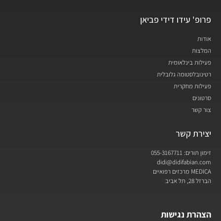
פרופ' עידו דידי פביאן
אודות
המלצות
פעילות בינלאומית
רטינובלסטומה גלובלית
פעילות מחקרית
סרטונים
צור קשר
יצירת קשר
זימון תורים: 055-3167711
didi@didifabian.com
MEDICA מרכזים רפואיים
הברזל 28, תל אביב
הצהרת נגישות