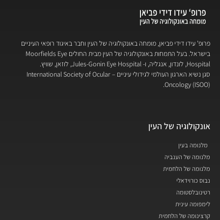
פרופ’ עידו דידי פביאן, מומחה באונקולוגיה של העין וחבר באיגוד רופאי העיניים
בישראל. בעל התמחות באונקולוגיה של העין מבית החולים Moorfields Eye
Hospital, לונדון, אנגליה, ו- Jules-Gonin Eye Hospital, לוזאן, שוויץ.
סגן נשיא הארגון העולמי לגידולי עיניים – International Society of Ocular
Oncology (ISOO).
אונקולוגיה של העין
מלנומה בעין
מלנומה של הענביה
מלנומה של הלחמית
נבוס כורוידאלי
רטינובלסטומה
לימפומה עינית
קרצינומה של הלחמית