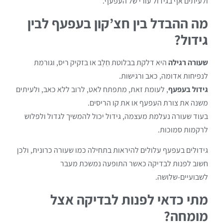
ולעיתים אף בגידול עורי של העפעף.
מה ההבדל בין חצ’קון בעפעף לבין
גידול?
שעורה רגילה
היא דלקת בבלוטת חֵלֶב או בזקיק ריס, וגורמת
לנפיחות אדומה, כאב ורגישות.
גידול בעפעף
, לעומת זאת, מתפתח לאט, לרוב ללא כאב, ולעיתים
משנה את צורת העפעף או את קו הריסים.
בעוד שעורה נעלמת מעצמה, גידול יכול להמשיך לגדול ולפלוש
לרקמות סמוכות.
גידולים בעפעף עלולים להיראות בתחילה כמו שעורה כרונית, ולכן
חשוב לפנות לבדיקה כאשר התופעה נמשכת מעבר
לשבועיים-שלושה.
מתי כדאי לפנות לבדיקה אצל
מומחה?