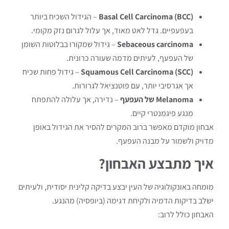
Basal Cell Carcinoma (BCC)
– הגידול השכיח ביותר
בעפעפיים. גדל לאט מאוד, אך עלול לגרום נזק מקומי.
Sebaceous carcinoma
– גידול שמקורו בבלוטות השומן
של העפעף, לעיתים מדמה שעורה כרונית.
Squamous Cell Carcinoma (SCC)
– גידול פחות שכיח
אך אגרסיבי יותר, עם פוטנציאל לגרורות.
Melanoma של העפעף
– נדירה, אך עלולה להתפתח
מנגע פיגמנטרי קיים.
אבחון מוקדם מאפשר ברוב המקרים להסיר את הגידול באופן
מדויק ולשמור על מבנה העפעף.
איך מתבצע האבחון?
מומחה באונקולוגיה של העין יבצע בדיקה קלינית יסודית, ולעיתים
ישלב בדיקות הדמיה ולקיחת דגימה (ביופסיה) מהנגע.
האבחון כולל לרוב: