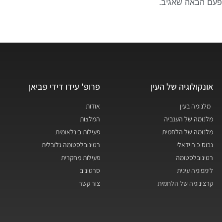
פעם הבאה שאגיב.
אונקולוגיה של העין
פרופ' עידו דידי פביאן
מלנומה בעין
אודות
מלנומה של הענביה
המלצות
מלנומה של הלחמית
פעילות בינלאומית
נבוס כורוידאלי
רטינובלסטומה גלובלית
רטינובלסטומה
פעילות מחקרית
לימפומה עינית
סרטונים
קרצינומה של הלחמית
צור קשר