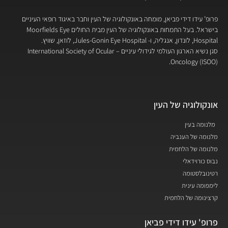
פרופ’ עידו דידי פביאן, מומחה באונקולוגיה של העין וחבר באיגוד רופאי העיניים
בישראל. בעל התמחות באונקולוגיה של העין מבית החולים Moorfields Eye
Hospital, לונדון, אנגליה, ו- Jules-Gonin Eye Hospital, לוזאן, שוויץ.
סגן נשיא הארגון העולמי לגידולי עיניים – International Society of Ocular
Oncology (ISOO).
אונקולוגיה של העין
מלנומה בעין
מלנומה של הענביה
מלנומה של הלחמית
נבוס כורוידאלי
רטינובלסטומה
לימפומה עינית
קרצינומה של הלחמית
פרופ' עידו דידי פביאן