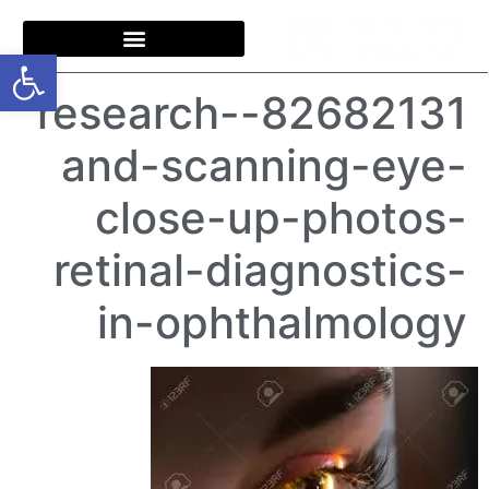
פתח סרגל
82682131-research-
and-scanning-eye-
close-up-photos-
retinal-diagnostics-
in-ophthalmology