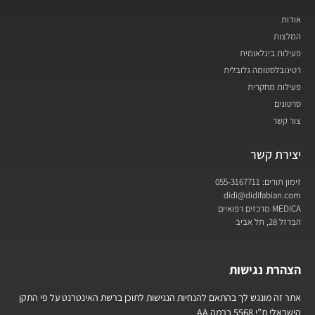
אודות
המלצות
פעילות בינלאומית
רטינובלסטומה גלובלית
פעילות מחקרית
סרטונים
צור קשר
יצירת קשר
זימון תורים: 055-3167711
didi@didifabian.com
MEDICA מרכזים רפואיים
הברזל 28, תל אביב
הצהרת נגישות
אתר זה מונגש לך בהתאם להנחיות הנגישות לתוכן ברשת האינטרנט על פי התקן
הישראלי ת”י 5568 ברמה AA