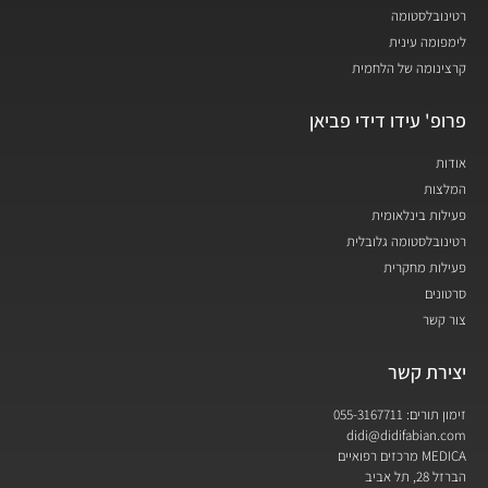
רטינובלסטומה
לימפומה עינית
קרצינומה של הלחמית
פרופ' עידו דידי פביאן
אודות
המלצות
פעילות בינלאומית
רטינובלסטומה גלובלית
פעילות מחקרית
סרטונים
צור קשר
יצירת קשר
זימון תורים: 055-3167711
didi@didifabian.com
MEDICA מרכזים רפואיים
הברזל 28, תל אביב