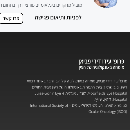
מוביל מחקרים בינלאומיים פורצי דרך בתחום ה
לפניות ותיאום פגישה
צרו קשר
פרופ’ עידו דידי פביאן, מומחה באונקולוגיה של העין וחבר באיגוד רופאי
העיניים בישראל. בעל התמחות באונקולוגיה של העין מבית החולים
Moorfields Eye Hospital, לונדון, אנגליה, ו- Jules-Gonin Eye
Hospital, לוזאן, שוויץ.
סגן נשיא הארגון העולמי לגידולי עיניים – International Society of
Ocular Oncology (ISOO).