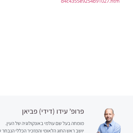
d4c4355e9254b91027.htm
פרופ’ עידו (דידי) פביאן
מומחה בעל שם עולמי באונקולוגיה של העין.
יושב ראש החוג הלאומי והמזכיר הכללי הנבחר של האי