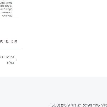
תוכן ענייני
הידעתם שה
כולו?
גוד העולמי לגידולי עיניים (ISOO).