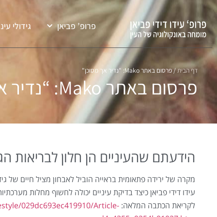
פרופ’ פביאן
גידולי עיני
דף הבית
/
פרסום באתר Mako: "נדיר אך מסוכן"
פרסום באתר Mako: “נדיר אך מסוכן”
הידעתם שהעיניים הן חלון לבריאות הגו
מקרה של ירידה פתאומית בראייה הוביל לאבחון מציל חיים של גי
עידו דידי פביאן כיצד בדיקת עיניים יכולה לחשוף מחלות מערכת
לקריאת הכתבה המלאה:
estyle/029dc693ec419910/Article-