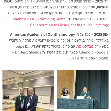
יולי 2025
– פרופ’ פביאן יזם וארגן את הכנס הווירטואלי הבינלאומי
ISOO
Virtual
, אשר ריכז למעלה מ־1,500 משתתפים מ־132 מדינות, והיווה
במה מרכזית לשיתוף ידע, חידושים מחקריים ושיתופי פעולה גלובליים
בתחום האונקולוגיה העינית:
Sheba & ISOO: Advancing Global
Collaboration to Close Gaps in Ocular Oncology
אוק 2025 –
כנס של ה-
American Academy of Ophthalmology
באורלנדו,
ארה”ב
, לשם הוזמן פרופ’
פביאן
להציג את מחקרו הגלובלי
בנושא
רטינובלסטומה
, עם פרופ’ מיכאל
בלקין
האגדי,
ו
עם
Dupe
Popoola
Ademolo
מניגריה. בערב לזכרו של
Dr. Jerry Shields
–
מאבות האונקולוגיה של העין.