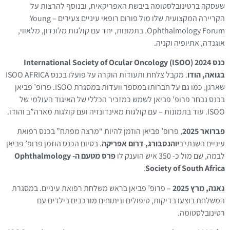
שעסקה ברטינובלסטומה ביבשת האפריקאית, ובנוסף להרצות על
הקריירה המקצועית שלו מול פורום רופאי עיניים צעירים – Young
Ophthalmology Forum. בתמונות, יחד עם קולגות מלונדון, מלאווי,
אוגנדה, אתיופיה וקניה.
כנס International Society of Ocular Oncology (ISOO) 2024
בגואה, הודו
. מקבל צלחת ותעודות הוקרה על פועלו בכנס ISOO AFRICA
שארגן, כמו גם על חברותו במספר וועדות במסגרת ISOO. פרופ’ פביאן
בכנס נבחר פרופ’ פביאן לשמש כמזכיר הכללי של האיגוד העולמי של
ISOO. עוד בתמונות – עם קולגות מאינדונזיה ועם קולגות מארה”ב והודו.
פברואר 2025
, פרופ’ פביאן הוזמן להיות “מרצה מפתח” בכנס רפואת
עיניים השנתי ב
יוהנסבורג, דרום אפריקה
. בסיום הכנס הוזמן פרופ’ פביאן
לבמה, שם מול כ- 350 איש הוענק לו
פרס מטעם ה- Ophthalmology
.
Society of South Africa
גאנה, מרץ 2025
– פרופ’ פביאן בראש משלחת רפואת עיניים. במסגרת
המשלחת בוצעו בדיקות, טיפולים וניתוחים מורכבים בילדים עם
רטינובלסטומה.