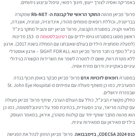
באפריקה ואסיה לצורך ייעוץ, חינוך רפואי, טיפול וביצוע ניתוחים.
פרופ’ פביאן מהווה
החוקר הראשי של קבוצת ה- Rb-NET
שמקורה
בבריטניה, וכוללת רופאים מומחים מהודו, אינדונזיה, טנזניה, אוגנדה,
מלאווי וקניה. במסגרת הקבוצה, פרופ’ פביאן יזם והוביל מחקר בינ”ל
ראשון מסוגו במסגרתו גויסו ילדים עם
רטינובלסטומה
מ- 153 מדינות
(למעלה ממחצית הילדים בעולם שאובחנו עם המחלה בשנת 2017). ארגון
בינ”ל נוסף בו חבר פרופ’ פביאן הוא SIGHT FOR ALL – ארגון אוסטרלי
ללא מטרת רווח, ששם לו למטרה לשפר את השרידות הקשורה בגידולי
עיניים באוקייניה ודרום מזרח אסיה.
במסגרת
רופאים לזכויות אדם
פרופ’ פביאן מבקר באופן תכוף בגדה
המערבית, כמו כן משתף פעולה עם עמיתים מ-St. John Eye Hospital
שבמזרח ירושלים.
כחלק מקשריו הבינ”ל, כולל עם העולם הערבי, שיתף פרופ’ פביאן פעולה
עם קולגה מריאד, ערב הסעודית, בכתיבת ספר על רטינובלסטומה, כמו כן
הוא מהווה מחבר שותף יחד עם קולגות מטהרן, איראן, במאמר העוסק
בילדים מאיראן עם ממאירות עינית.
כנס 2024 COECSA, בזימבבואה
. פרופ’ פביאן הוזמן לנהל את הפגישה