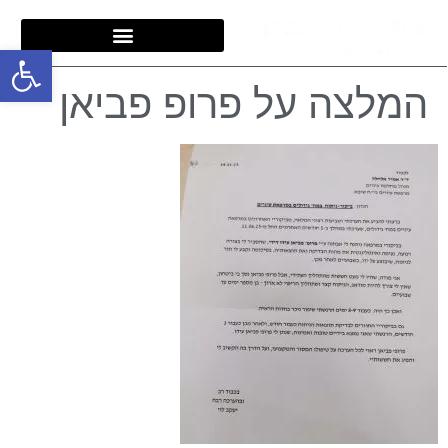
פתח סרגל
המלצה על פרופ פביאן