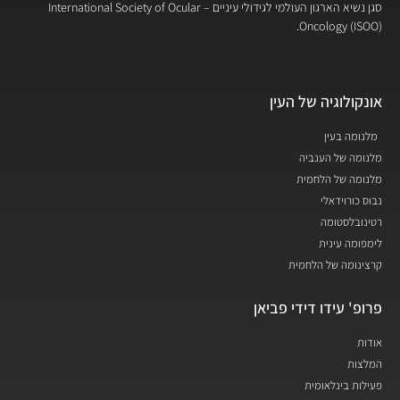
סגן נשיא הארגון העולמי לגידולי עיניים – International Society of Ocular
Oncology (ISOO).
אונקולוגיה של העין
מלנומה בעין
מלנומה של הענביה
מלנומה של הלחמית
נבוס כורוידאלי
רטינובלסטומה
לימפומה עינית
קרצינומה של הלחמית
פרופ' עידו דידי פביאן
אודות
המלצות
פעילות בינלאומית