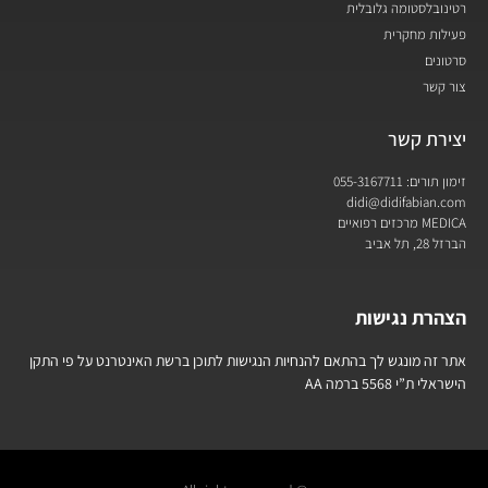
רטינובלסטומה גלובלית
פעילות מחקרית
סרטונים
צור קשר
יצירת קשר
זימון תורים: 055-3167711
didi@didifabian.com
MEDICA מרכזים רפואיים
הברזל 28, תל אביב
הצהרת נגישות
אתר זה מונגש לך בהתאם להנחיות הנגישות לתוכן ברשת האינטרנט על פי התקן
הישראלי ת”י 5568 ברמה AA