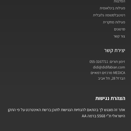
המלצות
פעילות בינלאומית
רטינובלסטומה גלובלית
פעילות מחקרית
סרטונים
צור קשר
יצירת קשר
זימון תורים: 055-3167711
didi@didifabian.com
MEDICA מרכזים רפואיים
הברזל 28, תל אביב
הצהרת נגישות
אתר זה מונגש לך בהתאם להנחיות הנגישות לתוכן ברשת האינטרנט על פי התקן
הישראלי ת”י 5568 ברמה AA