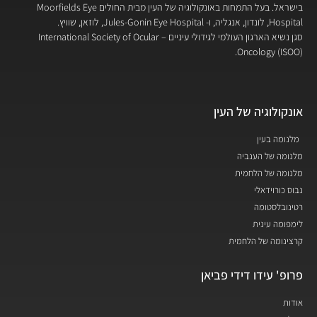
בישראל. בעל התמחות באונקולוגיה של העין מבית החולים Moorfields Eye
Hospital, לונדון, אנגליה, ו- Jules-Gonin Eye Hospital, לוזאן, שוויץ.
סגן נשיא הארגון העולמי לגידולי עיניים – International Society of Ocular
Oncology (ISOO).
אונקולוגיה של העין
מלנומה בעין
מלנומה של הענביה
מלנומה של הלחמית
נבוס כורוידאלי
רטינובלסטומה
לימפומה עינית
קרצינומה של הלחמית
פרופ' עידו דידי פביאן
אודות