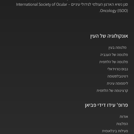
סגן נשיא הארגון העולמי לגידולי עיניים – International Society of Ocular
Oncology (ISOO).
אונקולוגיה של העין
מלנומה בעין
מלנומה של הענביה
מלנומה של הלחמית
נבוס כורוידאלי
רטינובלסטומה
לימפומה עינית
קרצינומה של הלחמית
פרופ' עידו דידי פביאן
אודות
המלצות
פעילות בינלאומית