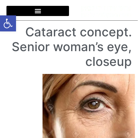
פתח סרגל
Cataract concept.
Senior woman’s eye,
closeup