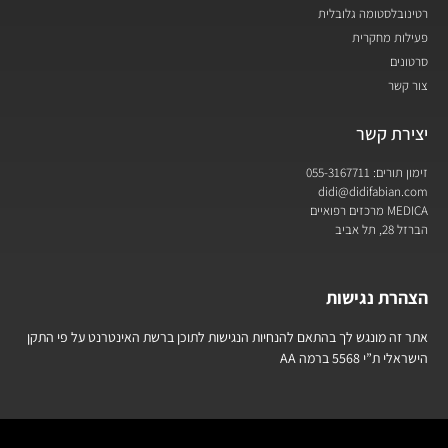
רטינובלסטומה גלובלית
פעילות מחקרית
סרטונים
צור קשר
יצירת קשר
זימון תורים: 055-3167711
didi@didifabian.com
MEDICA מרכזים רפואיים
הברזל 28, תל אביב
הצהרת נגישות
אתר זה מונגש לך בהתאם להנחיות הנגישות לתוכן ברשת האינטרנט על פי התקן
הישראלי ת”י 5568 ברמה AA