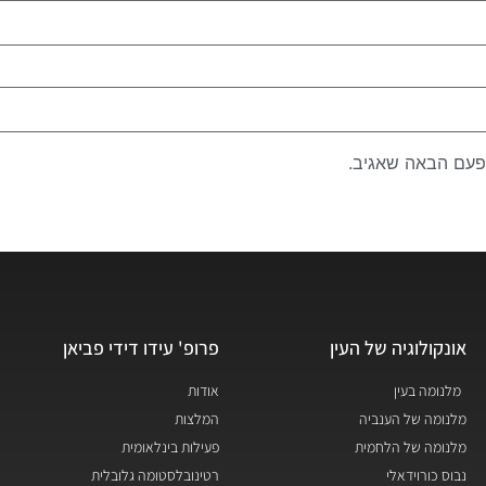
פעם הבאה שאגיב.
אונקולוגיה של העין
פרופ' עידו דידי פביאן
מלנומה בעין
אודות
מלנומה של הענביה
המלצות
מלנומה של הלחמית
פעילות בינלאומית
נבוס כורוידאלי
רטינובלסטומה גלובלית