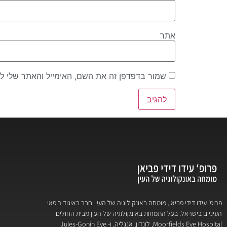
אתר
שמור בדפדפן זה את השם, האימייל והאתר שלי ל
פרופ’ עידו דידי פביאן, מומחה באונקולוגיה של העין וחבר באיגוד רופאי
העיניים בישראל. בעל התמחות באונקולוגיה של העין מבית החולים
Moorfields Eye Hospital, לונדון, אנגליה, ו- Jules-Gonin Eye