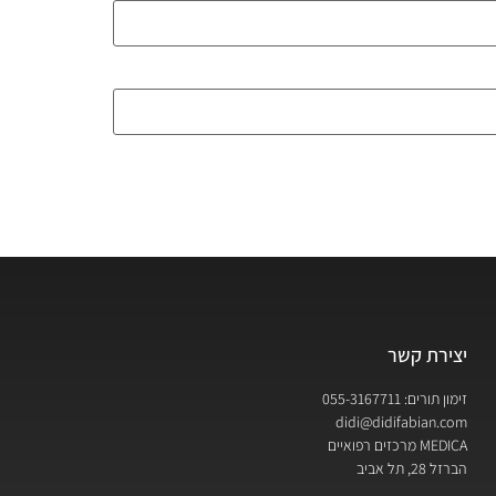
יצירת קשר
זימון תורים: 055-3167711
didi@didifabian.com
MEDICA מרכזים רפואיים
הברזל 28, תל אביב