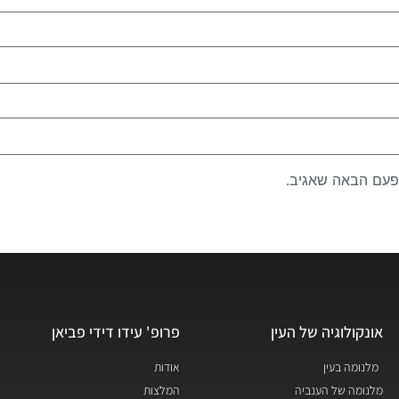
פעם הבאה שאגיב.
אונקולוגיה של העין
פרופ' עידו דידי פביאן
מלנומה בעין
אודות
מלנומה של הענביה
המלצות