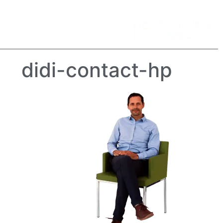
פרופ’ פביאן
גידולי עיני
didi-contact-hp