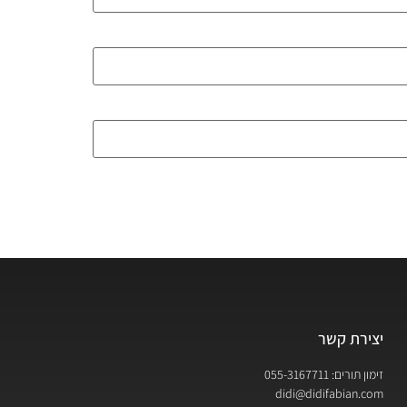
יצירת קשר
זימון תורים: 055-3167711
didi@didifabian.com