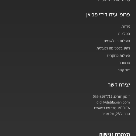
פרופ' עידו דידי פביאן
אודות
המלצות
פעילות בינלאומית
רטינובלסטומה גלובלית
פעילות מחקרית
סרטונים
צור קשר
יצירת קשר
זימון תורים: 055-3167711
didi@didifabian.com
MEDICA מרכזים רפואיים
הברזל 28, תל אביב
הצהרת נגישות