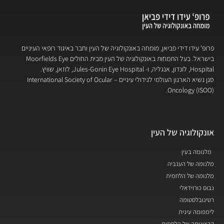
פרופ’ עידו דידי פביאן, מומחה באונקולוגיה של העין וחבר באיגוד רופאי העיניים
בישראל. בעל התמחות באונקולוגיה של העין מבית החולים Moorfields Eye
Hospital, לונדון, אנגליה, ו- Jules-Gonin Eye Hospital, לוזאן, שוויץ.
סגן נשיא הארגון העולמי לגידולי עיניים – International Society of Ocular
Oncology (ISOO).
אונקולוגיה של העין
מלנומה בעין
מלנומה של הענביה
מלנומה של הלחמית
נבוס כורוידאלי
רטינובלסטומה
לימפומה עינית
קרצינומה של הלחמית