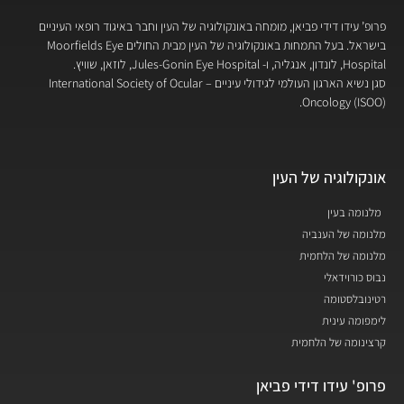
פרופ’ עידו דידי פביאן, מומחה באונקולוגיה של העין וחבר באיגוד רופאי העיניים
בישראל. בעל התמחות באונקולוגיה של העין מבית החולים Moorfields Eye
Hospital, לונדון, אנגליה, ו- Jules-Gonin Eye Hospital, לוזאן, שוויץ.
סגן נשיא הארגון העולמי לגידולי עיניים – International Society of Ocular
Oncology (ISOO).
אונקולוגיה של העין
מלנומה בעין
מלנומה של הענביה
מלנומה של הלחמית
נבוס כורוידאלי
רטינובלסטומה
לימפומה עינית
קרצינומה של הלחמית
פרופ' עידו דידי פביאן