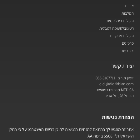
אודות
המלצות
פעילות בינלאומית
רטינובלסטומה גלובלית
פעילות מחקרית
סרטונים
צור קשר
יצירת קשר
זימון תורים: 055-3167711
didi@didifabian.com
MEDICA מרכזים רפואיים
הברזל 28, תל אביב
הצהרת נגישות
אתר זה מונגש לך בהתאם להנחיות הנגישות לתוכן ברשת האינטרנט על פי התקן
הישראלי ת”י 5568 ברמה AA