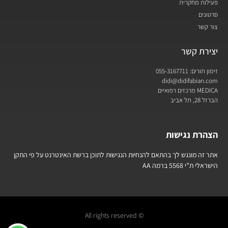
פעילות מחקרית
סרטונים
צור קשר
יצירת קשר
זימון תורים: 055-3167711
didi@didifabian.com
MEDICA מרכזים רפואיים
הברזל 28, תל אביב
הצהרת נגישות
אתר זה מונגש לך בהתאם להנחיות הנגישות לתוכן ברשת האינטרנט על פי התקן
הישראלי ת”י 5568 ברמה AA
© All rights reserved