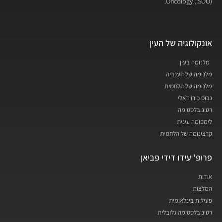
Oncology (ISOO).
אונקולוגיה של העין
מלנומה בעין
מלנומה של הענביה
מלנומה של הלחמית
נבוס כורוידאלי
רטינובלסטומה
לימפומה עינית
קרצינומה של הלחמית
פרופ' עידו דידי פביאן
אודות
המלצות
פעילות בינלאומית
רטינובלסטומה גלובלית