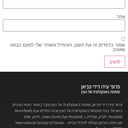
אתר
שמור בדפדפן זה את השם, האימייל והאתר שלי לפעם הבאה
שאגיב.
פרופ’ עידו דידי פביאן, מומחה באונקולוגיה של העין וחבר באיגוד רופאי העיניים
בישראל. בעל התמחות באונקולוגיה של העין מבית החולים Moorfields Eye
Hospital, לונדון, אנגליה, ו- Jules-Gonin Eye Hospital, לוזאן, שוויץ.
סגן נשיא הארגון העולמי לגידולי עיניים – International Society of Ocular